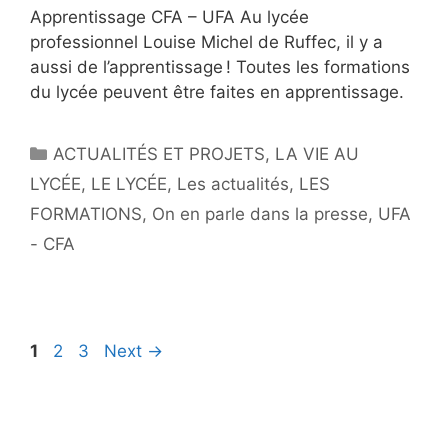
Apprentissage CFA – UFA Au lycée
professionnel Louise Michel de Ruffec, il y a
aussi de l’apprentissage ! Toutes les formations
du lycée peuvent être faites en apprentissage.
Catégories
ACTUALITÉS ET PROJETS
,
LA VIE AU
LYCÉE
,
LE LYCÉE
,
Les actualités
,
LES
FORMATIONS
,
On en parle dans la presse
,
UFA
- CFA
Navigation
Page
Page
Page
1
2
3
Next
→
de
l'article