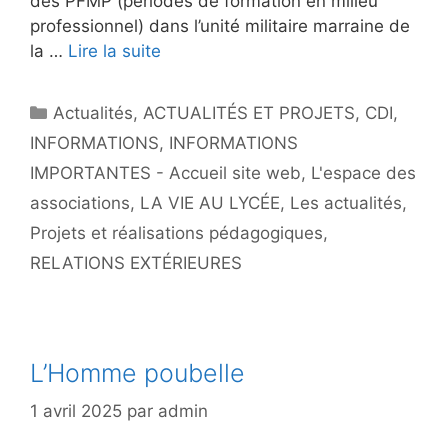
des PFMP (périodes de formation en milieu
professionnel) dans l’unité militaire marraine de
la …
Lire la suite
Catégories
Actualités
,
ACTUALITÉS ET PROJETS
,
CDI
,
INFORMATIONS
,
INFORMATIONS
IMPORTANTES - Accueil site web
,
L'espace des
associations
,
LA VIE AU LYCÉE
,
Les actualités
,
Projets et réalisations pédagogiques
,
RELATIONS EXTÉRIEURES
L’Homme poubelle
1 avril 2025
par
admin