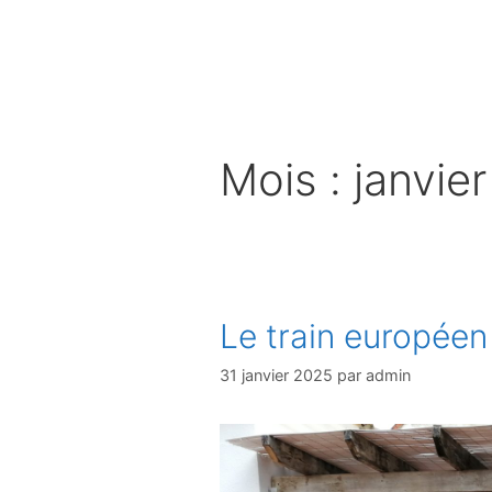
Aller
au
contenu
Mois :
janvie
Le train europée
31 janvier 2025
par
admin