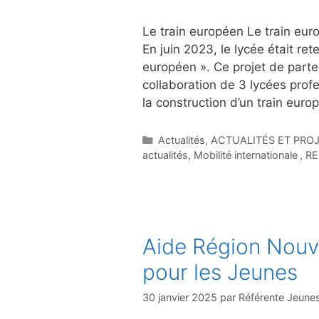
Le train européen Le train eu
En juin 2023, le lycée était re
européen ». Ce projet de parten
collaboration de 3 lycées profe
la construction d’un train eur
Catégories
Actualités
,
ACTUALITÉS ET PRO
actualités
,
Mobilité internationale
,
RE
Aide Région Nouv
pour les Jeunes
30 janvier 2025
par
Référente Jeune