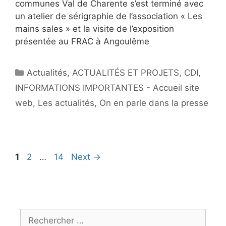
communes Val de Charente s’est terminé avec
un atelier de sérigraphie de l’association « Les
mains sales » et la visite de l’exposition
présentée au FRAC à Angoulême
Catégories
Actualités
,
ACTUALITÉS ET PROJETS
,
CDI
,
INFORMATIONS IMPORTANTES - Accueil site
web
,
Les actualités
,
On en parle dans la presse
Navigation
Page
Page
Page
1
2
…
14
Next
→
de
l'article
Rechercher :