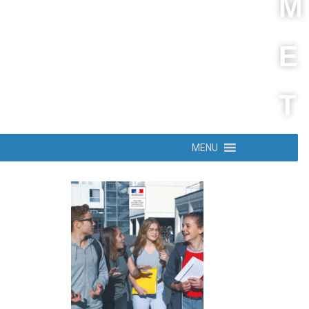
M
E
T
MENU