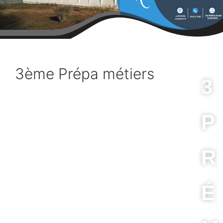
3ème Prépa métiers
3
P
R
É