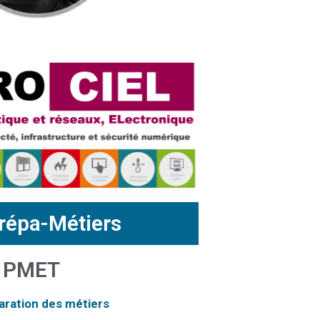
répa-Métiers
 PMET
ration des métiers