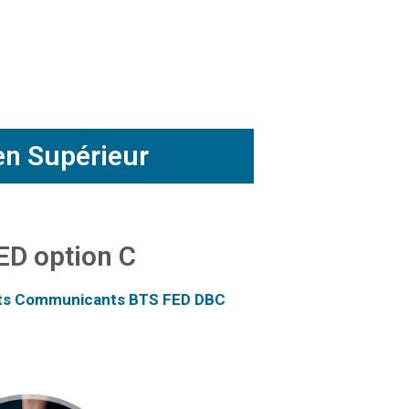
en Supérieur
ED option C
nts Communicants BTS FED DBC