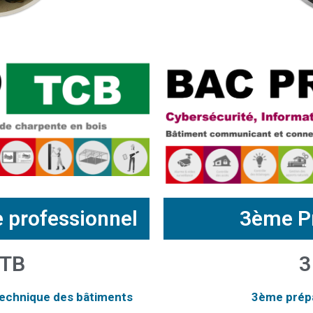
de professionnel
3ème P
MTB
3
technique des bâtiments
3ème prépa