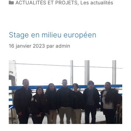
Catégories
ACTUALITÉS ET PROJETS
,
Les actualités
Stage en milieu européen
16 janvier 2023
par
admin