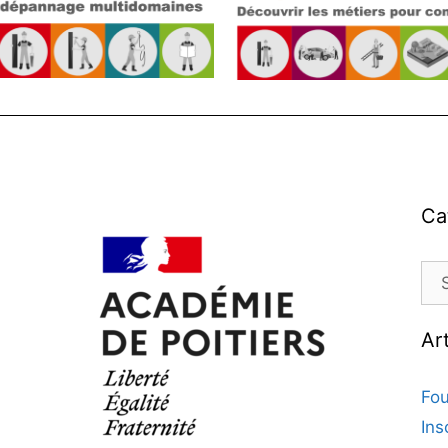
Ca
Ar
Fou
Ins