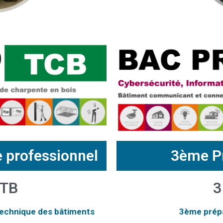
de professionnel
3ème P
MTB
3
technique des bâtiments
3ème prépa