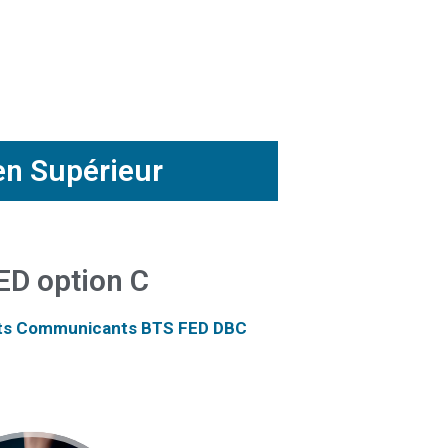
en Supérieur
ED option C
nts Communicants BTS FED DBC