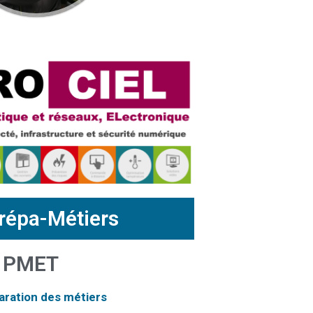
répa-Métiers
 PMET
ration des métiers