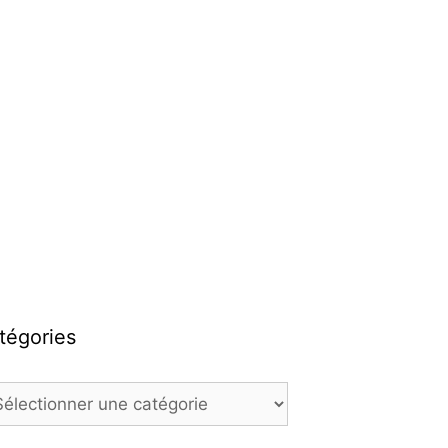
tégories
égories