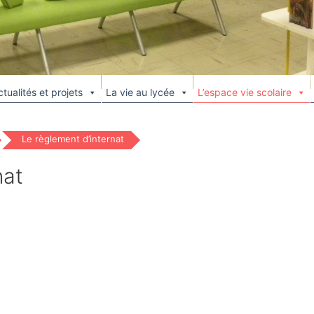
tualités et projets
La vie au lycée
L’espace vie scolaire
Le règlement d’internat
nat