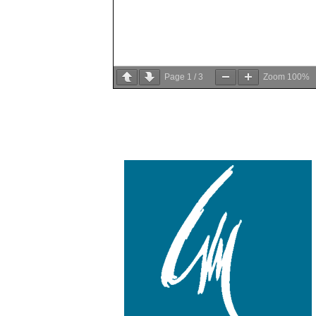
Page
1
/
3
Zoom
100%