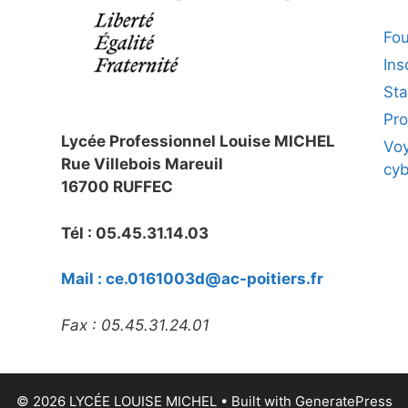
Fou
Ins
Sta
Pro
Lycée Professionnel Louise MICHEL
Voy
Rue Villebois Mareuil
cy
16700 RUFFEC
Tél : 05.45.31.14.03
Mail : ce.0161003d@ac-poitiers.fr
Fax : 05.45.31.24.01
© 2026 LYCÉE LOUISE MICHEL
• Built with
GeneratePress