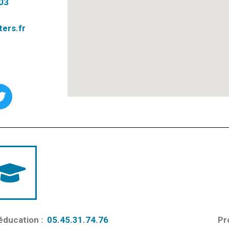
03
ers.fr
’éducation :
05.45.31.74.76
Pr