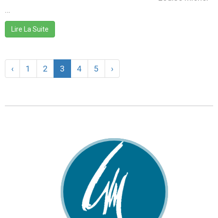
…
Lire La Suite
‹
1
2
3
4
5
›