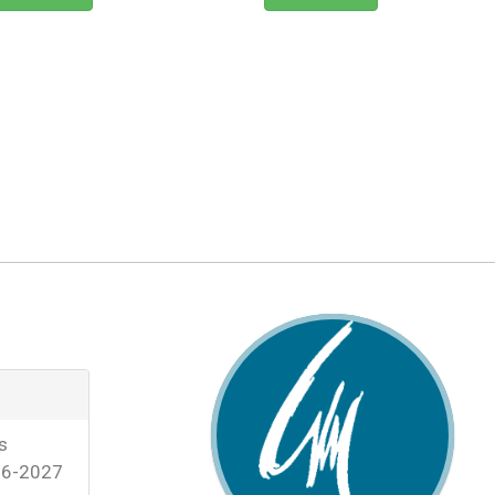
s
26-2027