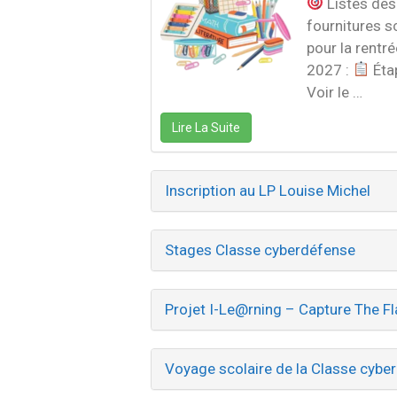
​Listes des
fournitures s
pour la rentr
2027 :
​​ Ét
Voir le …
Lire La Suite
Inscription au LP Louise Michel
Stages Classe cyberdéfense
Projet I-Le@rning – Capture The F
Voyage scolaire de la Classe cybe