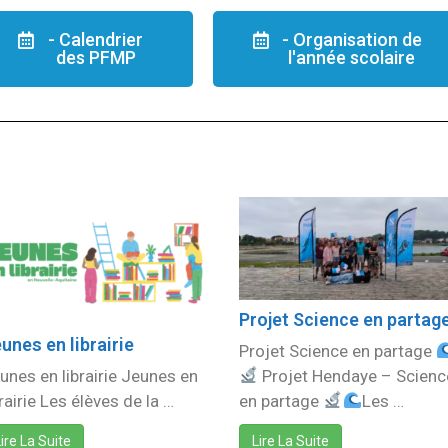
- Calendrier
- Organisation de
des PFMP
l'année scolaire
Projet Science en partag
unes en librairie
Projet Science en partage
Projet Hendaye – Scienc
unes en librairie Jeunes en
en partage
Les …
brairie Les élèves de la …
Lire La Suite
ire La Suite