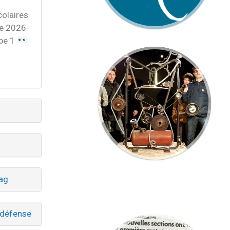
colaires
ée 2026-
ape 1 ​
lag
rdéfense