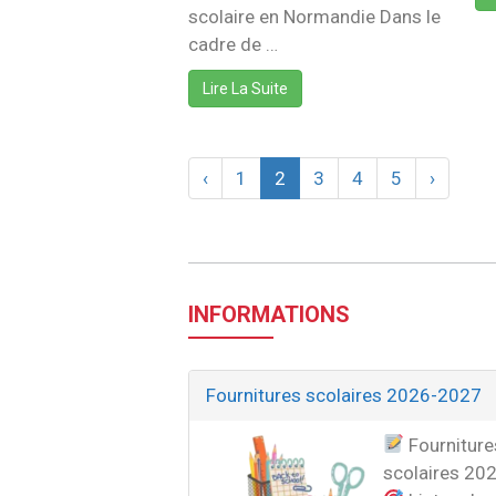
scolaire en Normandie Dans le
cadre de …
Lire La Suite
‹
1
2
3
4
5
›
INFORMATIONS
Fournitures scolaires 2026-2027
Fourniture
scolaires 20