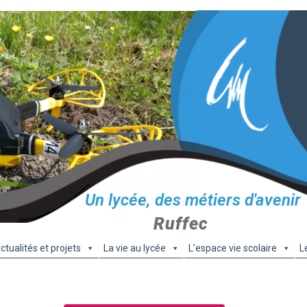
Un lycée, des métiers d'avenir
Ruffec
ctualités et projets
La vie au lycée
L’espace vie scolaire
L