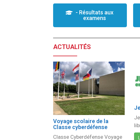
- Résultats aux
examens
ACTUALITÉS
Je
Je
Voyage scolaire de la
li
Classe cyberdéfense
Classe Cyberdéfense Voyage
L