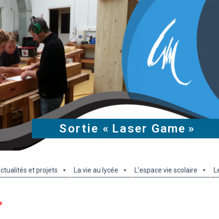
Sortie « Laser Game »
ctualités et projets
La vie au lycée
L’espace vie scolaire
L