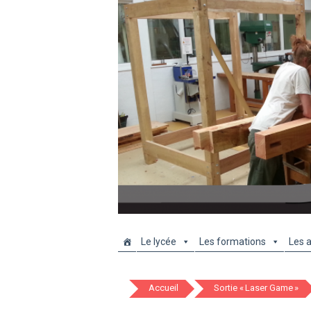
Le lycée
Les formations
Les a
Accueil
Sortie « Laser Game »