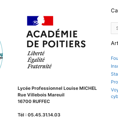
Ca
Ar
Fou
Ins
Sta
Pro
Lycée Professionnel Louise MICHEL
Voy
Rue Villebois Mareuil
cy
16700 RUFFEC
Tél : 05.45.31.14.03