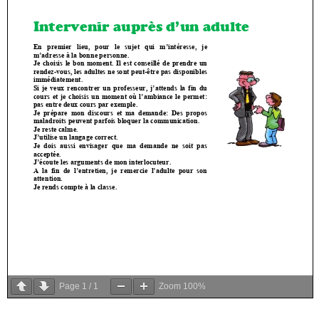
Page
1
/
1
Zoom
100%