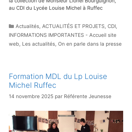
la collection de Monsieur Lionel Bourguignon,
au CDI du Lycée Louise Michel à Ruffec
Catégories
Actualités
,
ACTUALITÉS ET PROJETS
,
CDI
,
INFORMATIONS IMPORTANTES - Accueil site
web
,
Les actualités
,
On en parle dans la presse
Formation MDL du Lp Louise
Michel Ruffec
14 novembre 2025
par
Référente Jeunesse