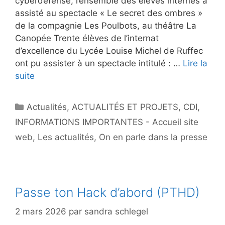
cyberdéfense, l’ensemble des élèves internes a
assisté au spectacle « Le secret des ombres »
de la compagnie Les Poulbots, au théâtre La
Canopée Trente élèves de l’internat
d’excellence du Lycée Louise Michel de Ruffec
ont pu assister à un spectacle intitulé : …
Lire la
suite
Catégories
Actualités
,
ACTUALITÉS ET PROJETS
,
CDI
,
INFORMATIONS IMPORTANTES - Accueil site
web
,
Les actualités
,
On en parle dans la presse
Passe ton Hack d’abord (PTHD)
2 mars 2026
par
sandra schlegel