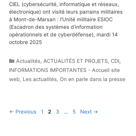
CIEL (cybersécurité, informatique et réseaux,
électronique) ont visité leurs parrains militaires
à Mont-de-Marsan : l’Unité militaire ESIOC
(Escadron des systèmes d’information
opérationnels et de cyberdéfense), mardi 14
octobre 2025
Catégories
Actualités
,
ACTUALITÉS ET PROJETS
,
CDI
,
INFORMATIONS IMPORTANTES - Accueil site
web
,
Les actualités
,
On en parle dans la presse
Navigation
Page
Page
Page
Page
←
Previous
1
2
3
…
5
Next
→
de
l'article