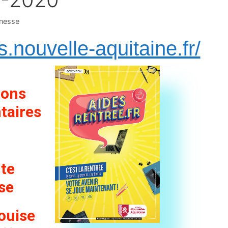
unesse
s.nouvelle-aquitaine.fr/
ions
taires
te
se
ouise