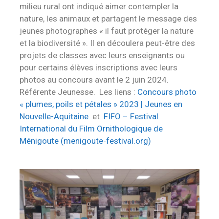
milieu rural ont indiqué aimer contempler la
nature, les animaux et partagent le message des
jeunes photographes « il faut protéger la nature
et la biodiversité ». Il en découlera peut-être des
projets de classes avec leurs enseignants ou
pour certains élèves inscriptions avec leurs
photos au concours avant le 2 juin 2024.
Référente Jeunesse. Les liens :
Concours photo
« plumes, poils et pétales » 2023 | Jeunes en
Nouvelle-Aquitaine
et
FIFO – Festival
International du Film Ornithologique de
Ménigoute (menigoute-festival.org)